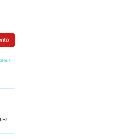
nto
roféus
tes!