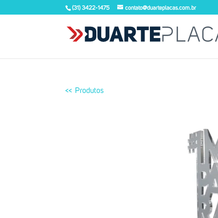
(31) 3422-1475
contato@duarteplacas.com.br
<< Produtos