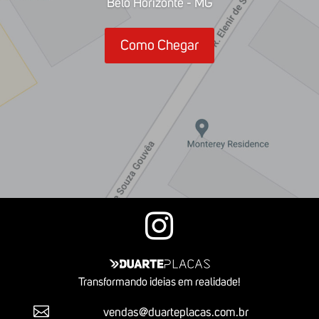
Belo Horizonte - MG
Como Chegar

Transformando ideias em realidade!

vendas@duarteplacas.com.br