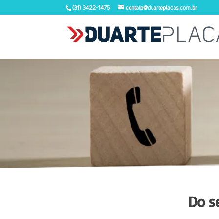
(31) 3422-1475
contato@duarteplacas.com.br
Do s