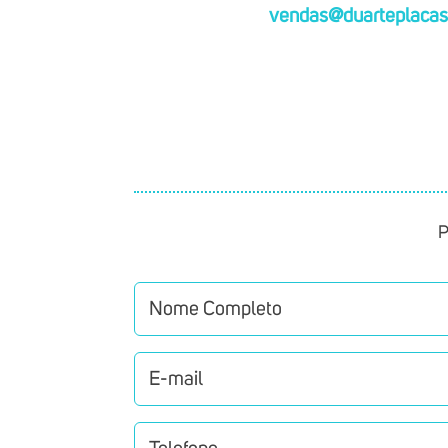
vendas@duarteplacas
P