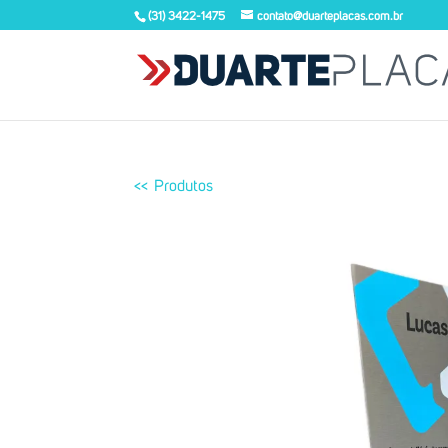
(31) 3422-1475
contato@duarteplacas.com.br
<< Produtos