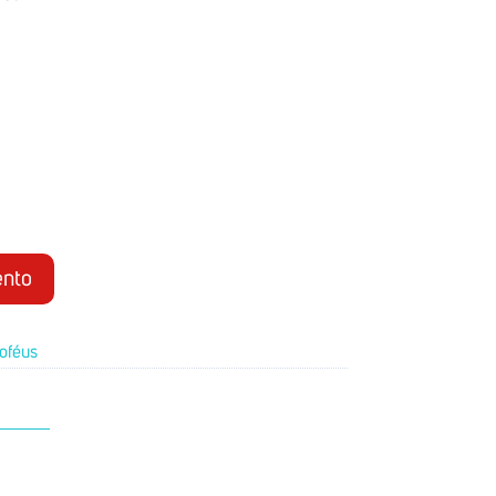
nto
roféus